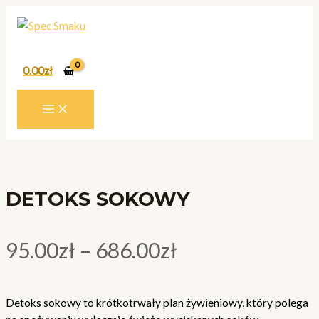
MAIN
Skip
DETOKS
MENU
to
SOKOWY
content
quantity
0.00
zł
DETOKS SOKOWY
95.00
zł
–
686.00
zł
Detoks sokowy to krótkotrwały plan żywieniowy, który polega